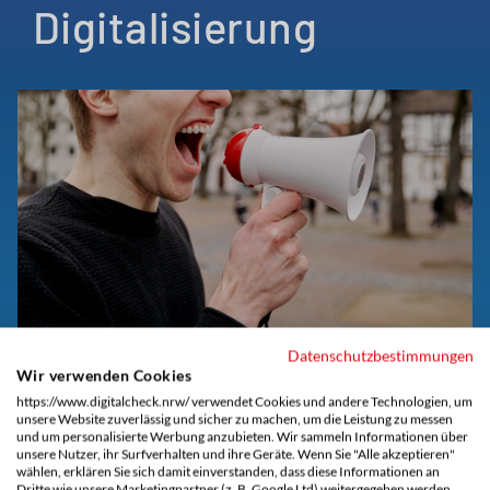
Digitalisierung
Datenschutzbestimmungen
Wir verwenden Cookies
Radikalisierung im Netz
https://www.digitalcheck.nrw/ verwendet Cookies und andere Technologien, um
unsere Website zuverlässig und sicher zu machen, um die Leistung zu messen
und um personalisierte Werbung anzubieten. Wir sammeln Informationen über
Was steckt hinter Radikalisierung im Internet
unsere Nutzer, ihr Surfverhalten und ihre Geräte. Wenn Sie "Alle akzeptieren"
und wie kannst du es frühzeitig erkennen?
wählen, erklären Sie sich damit einverstanden, dass diese Informationen an
Dritte wie unsere Marketingpartner (z. B. Google Ltd) weitergegeben werden.