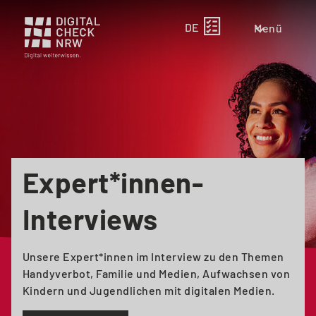
DE
Menü
Zeige
oder
schließe
das
Menü
für
die
Haupt
Expert*innen-
Navigation
Interviews
Unsere Expert*innen im Interview zu den Themen
Handyverbot, Familie und Medien, Aufwachsen von
Kindern und Jugendlichen mit digitalen Medien.