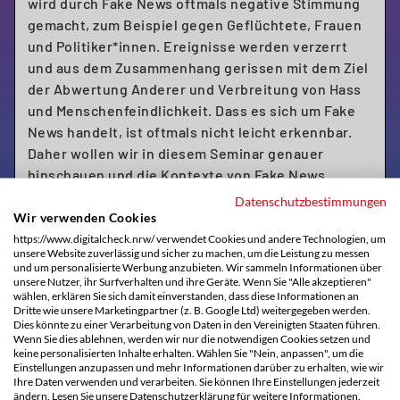
wird durch Fake News oftmals negative Stimmung
gemacht, zum Beispiel gegen Geflüchtete, Frauen
und Politiker*innen. Ereignisse werden verzerrt
und aus dem Zusammenhang gerissen mit dem Ziel
der Abwertung Anderer und Verbreitung von Hass
und Menschenfeindlichkeit. Dass es sich um Fake
News handelt, ist oftmals nicht leicht erkennbar.
Daher wollen wir in diesem Seminar genauer
hinschauen und die Kontexte von Fake News
betrachten: Wie sind Fake News Produzent*innen
Datenschutzbestimmungen
vernetzt? Können politische Entscheidungen
Wir verwenden Cookies
dadurch manipuliert werden (US.Wahl 2016 – 2020)?
https://www.digitalcheck.nrw/ verwendet Cookies und andere Technologien, um
unsere Website zuverlässig und sicher zu machen, um die Leistung zu messen
Wie entwickeln sich Verschwörungserzählungen?
und um personalisierte Werbung anzubieten. Wir sammeln Informationen über
Wir klären Begriffe um ein Verständnis davon zu
unsere Nutzer, ihr Surfverhalten und ihre Geräte. Wenn Sie "Alle akzeptieren"
wählen, erklären Sie sich damit einverstanden, dass diese Informationen an
vermitteln. In diesem Online-Seminar werden
Dritte wie unsere Marketingpartner (z. B. Google Ltd) weitergegeben werden.
zudem praktisch-kreative Methoden vorgestellt
Dies könnte zu einer Verarbeitung von Daten in den Vereinigten Staaten führen.
Wenn Sie dies ablehnen, werden wir nur die notwendigen Cookies setzen und
und ausprobiert, die sich 1zu1 auch in den
keine personalisierten Inhalte erhalten. Wählen Sie "Nein, anpassen", um die
Weiterbildungskursen mit Erwachsenen anwenden
Einstellungen anzupassen und mehr Informationen darüber zu erhalten, wie wir
Ihre Daten verwenden und verarbeiten. Sie können Ihre Einstellungen jederzeit
lassen.
ändern. Lesen Sie unsere Datenschutzerklärung für weitere Informationen.