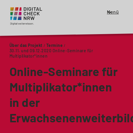
Menü
Zeige
oder
schließe
das
Über das Projekt
Termine
Menü
30.11. und 09.12.2020 Online-Seminare für
für
Multiplikator*innen
die
Online-Seminare für
Haupt
Navigation
Multiplikator*innen
in der
Erwachsenenweiterbil