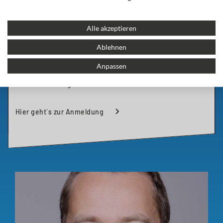
Dieses Seminar baut auf das Erste „It’s on the
Internet! That means it must be real!“
auf und
Alle akzeptieren
vertieft das Wissen rund um Fake News und
Ablehnen
Verschwörungserzählungen. Geringe
Vorkenntnisse über Fake News notwendig, stabiles
Anpassen
Internet und ein Gerät mit Sound und Webcam sind
Voraussetzung zur Teilnahme.
Hier geht´s zur Anmeldung