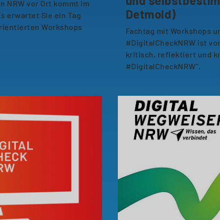
und selbstbestim
n NRW vor Ort kommt im
Detmold)
s erwartet Sie ein Tag
rientierten Workshops
Fachtag mit Workshops u
#DigitalCheckNRW ist vor
kritisch, reflektiert und k
#DigitalCheckNRW”.