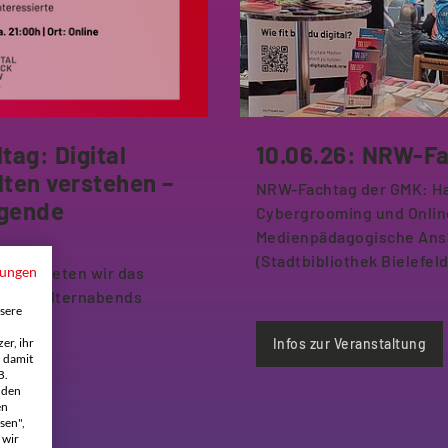
tag: Digital
10.06.26: NRW-F
ten verstehen –
NRW-Fachtag der GMK: Ha
ngende
Cybergrooming und Onlin
Medienpädagogische Ansät
(Stadtbibliothek Bielefeld
2026 bieten wir das
mungen
italen Elternabends
sere
ort.
Infos zur Veranstaltung
er, ihr
h damit
B.
 den
en
sen",
 wir