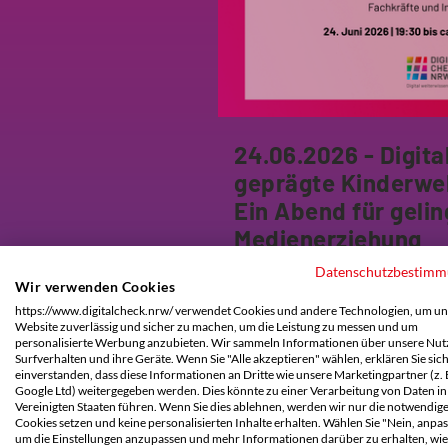
24.06.2026 - Digital
geprägte Kinderwel
Ein Abend für geli
Medienerziehung
Im Rahmen des Digitaltages 
Datenschutzbestim
Wir verwenden Cookies
erfolgreiche Format des dig
https://www.digitalcheck.nrw/ verwendet Cookies und andere Technologien, um un
erneut an! Anmeldung ab sof
Website zuverlässig und sicher zu machen, um die Leistung zu messen und um
personalisierte Werbung anzubieten. Wir sammeln Informationen über unsere Nutz
Surfverhalten und ihre Geräte. Wenn Sie "Alle akzeptieren" wählen, erklären Sie sic
einverstanden, dass diese Informationen an Dritte wie unsere Marketingpartner (z. 
Google Ltd) weitergegeben werden. Dies könnte zu einer Verarbeitung von Daten in
Infos und Anmeldung
Vereinigten Staaten führen. Wenn Sie dies ablehnen, werden wir nur die notwendig
Cookies setzen und keine personalisierten Inhalte erhalten. Wählen Sie "Nein, anpas
um die Einstellungen anzupassen und mehr Informationen darüber zu erhalten, wie