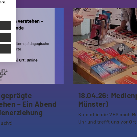
ern.
l geprägte
18.04.26: Medien
ehen – Ein Abend
Münster)
ienerziehung
Kommt in die VHS nach Mü
Uhr und trefft uns vor Ort
bucht!