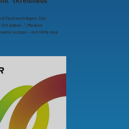
mt“ (Kreishaus
nd Fachvorträgen. Der
 Ort dabei: “„Medien
reativ nutzen - mit Hilfe des