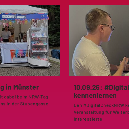
g in Münster
10.09.26: #Digi
kennenlernen
it dabei beim NRW-Tag
uns in der Stubengasse.
Den #DigitalCheckNRW ke
Veranstaltung für Weiter
Interessierte