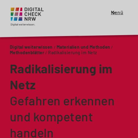
Menü
Zeige
oder
schließe
das
Digital weiterwissen
Materialien und Methoden
Menü
Methodenblätter
Radikalisierung im Netz
für
die
Radikalisierung im
Haupt
Navigation
Netz
Gefahren erkennen
und kompetent
handeln