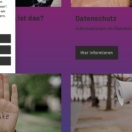
en
sen",
 wir
ern.
 Was ist das?
Datenschutz
Informationen im Überbli
Hier informieren