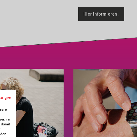
Hier informieren!
mungen
sere
er, ihr
h damit
B.
 den