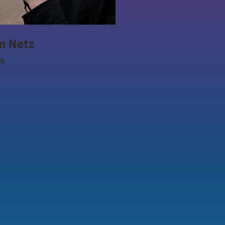
im Netz
ck