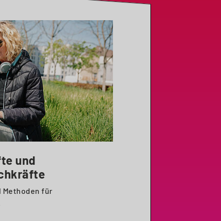
fte und
chkräfte
d Methoden für
.