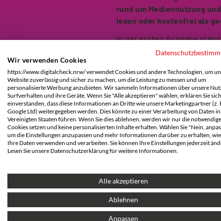
rund um Mediennutzung und D
lesen oder kostenfrei als g
In der ersten Ausgabe stand 
zweiten Ausgabe geht es nun
Datenschutzbestim
Wir verwenden Cookies
an Informationen macht es s
https://www.digitalcheck.nrw/ verwendet Cookies und andere Technologien, um un
betrachten und sich eine dif
Website zuverlässig und sicher zu machen, um die Leistung zu messen und um
viele unwissenschaftliche T
personalisierte Werbung anzubieten. Wir sammeln Informationen über unsere Nutz
Surfverhalten und ihre Geräte. Wenn Sie "Alle akzeptieren" wählen, erklären Sie sic
Falschnachrichten, die zusä
einverstanden, dass diese Informationen an Dritte wie unsere Marketingpartner (z. 
einzudämmen, ist nicht nur 
Google Ltd) weitergegeben werden. Dies könnte zu einer Verarbeitung von Daten in
Vereinigten Staaten führen. Wenn Sie dies ablehnen, werden wir nur die notwendig
angefangen bei jeder einzel
Cookies setzen und keine personalisierten Inhalte erhalten. Wählen Sie "Nein, anpas
Herausforderungen gehen wi
um die Einstellungen anzupassen und mehr Informationen darüber zu erhalten, wie
Ihre Daten verwenden und verarbeiten. Sie können Ihre Einstellungen jederzeit änd
sind außerdem Ratgeberbeit
Lesen Sie unsere Datenschutzerklärung für weitere Informationen.
Phishing und Fakeshops.
Der #DigitalCheckNRW (
www
Alle akzeptieren
der alle ihre Medienkompet
bei Fragen an, wie: Wie kan
Ablehnen
Medienlandschaft am Ball bl
Anpassen