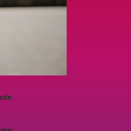
azin
Themen