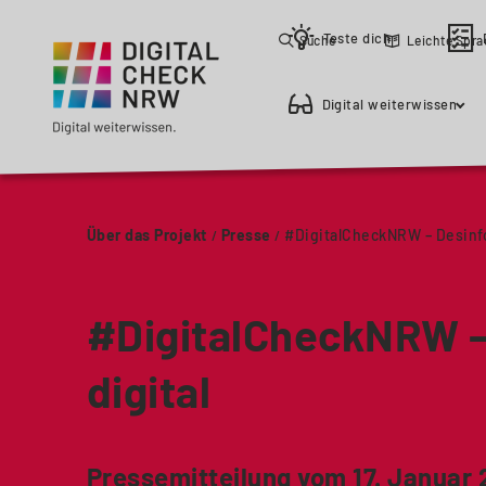
Teste dich
Suche
Leichte Spr
Digital weiterwissen
Über das Projekt
Presse
#DigitalCheckNRW – Desinf
#DigitalCheckNRW –
digital
Pressemitteilung vom 17. Januar