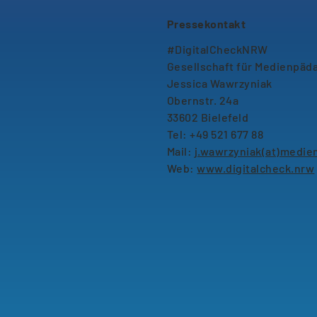
Pressekontakt
#DigitalCheckNRW
Gesellschaft für Medienpäd
Jessica Wawrzyniak
Obernstr. 24a
33602 Bielefeld
Tel: +49 521 677 88
Mail:
j.wawrzyniak(at)medie
Web:
www.digitalcheck.nrw