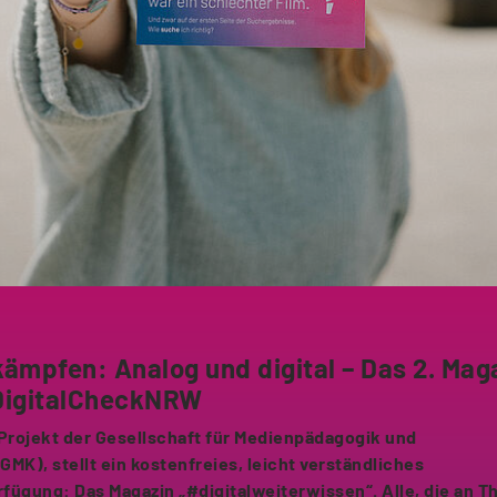
ämpfen: Analog und digital – Das 2. Mag
DigitalCheckNRW
Projekt der Gesellschaft für Medienpädagogik und
MK), stellt ein kostenfreies, leicht verständliches
fügung: Das Magazin „#digitalweiterwissen“. Alle, die an 