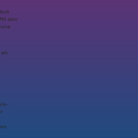
doch
 Mit dem
ssica
 als
.
ein-
er
hen.