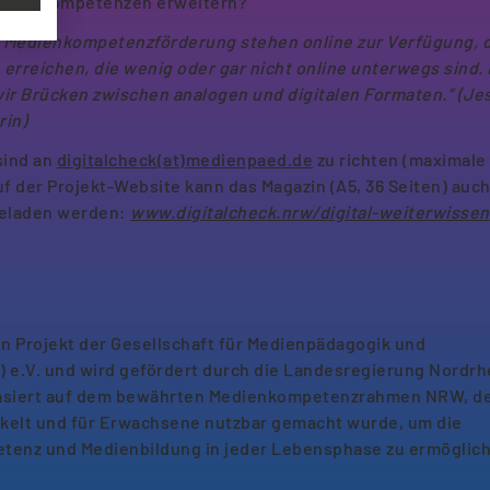
italen Kompetenzen erweitern?
r Medienkompetenzförderung stehen online zur Verfügung, 
rreichen, die wenig oder gar nicht online unterwegs sind.
ir Brücken zwischen analogen und digitalen Formaten.“ (Je
rin)
sind an
digitalcheck(at)medienpaed.de
zu richten (maximale
f der Projekt-Website kann das Magazin (A5, 36 Seiten) auch
geladen werden:
www.digitalcheck.nrw/digital-weiterwissen
n Projekt der Gesellschaft für Medienpädagogik und
 e.V. und wird gefördert durch die Landesregierung Nordrh
 basiert auf dem bewährten Medienkompetenzrahmen NRW, d
ckelt und für Erwachsene nutzbar gemacht wurde, um die
enz und Medienbildung in jeder Lebensphase zu ermöglic