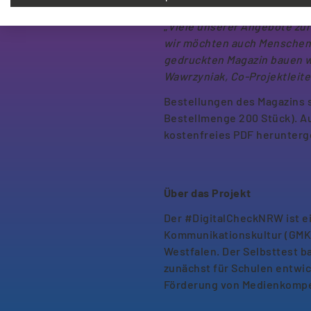
und wie kann ich meine dig
„
Viele unserer Angebote zu
wir möchten auch Menschen e
gedruckten Magazin bauen w
Wawrzyniak, Co-Projektleite
Bestellungen des Magazins 
Bestellmenge 200 Stück). Au
kostenfreies PDF herunter
Über das Projekt
Der #DigitalCheckNRW ist ei
Kommunikationskultur (GMK)
Westfalen. Der Selbsttest
zunächst für Schulen entwi
Förderung von Medienkompet