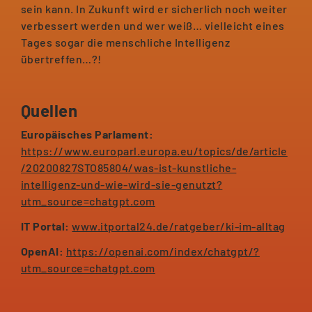
sein kann. In Zukunft wird er sicherlich noch weiter
verbessert werden und wer weiß… vielleicht eines
Tages sogar die menschliche Intelligenz
übertreffen…?!
Quellen
Europäisches Parlament:
https://www.europarl.europa.eu/topics/de/article
/20200827STO85804/was-ist-kunstliche-
intelligenz-und-wie-wird-sie-genutzt?
utm_source=chatgpt.com
IT Portal:
www.itportal24.de/ratgeber/ki-im-alltag
OpenAI:
https://openai.com/index/chatgpt/?
utm_source=chatgpt.com