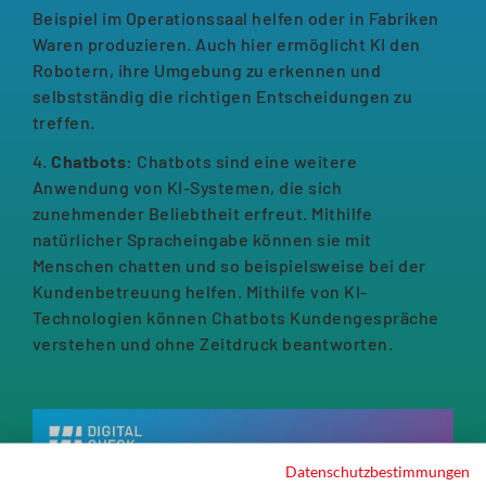
Beispiel im Operationssaal helfen oder in Fabriken
Waren produzieren. Auch hier ermöglicht KI den
Robotern, ihre Umgebung zu erkennen und
selbstständig die richtigen Entscheidungen zu
treffen.
4.
Chatbots:
Chatbots sind eine weitere
Anwendung von KI-Systemen, die sich
zunehmender Beliebtheit erfreut. Mithilfe
natürlicher Spracheingabe können sie mit
Menschen chatten und so beispielsweise bei der
Kundenbetreuung helfen. Mithilfe von KI-
Technologien können Chatbots Kundengespräche
verstehen und ohne Zeitdruck beantworten.
Datenschutzbestimmungen