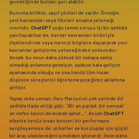
gerektiğinde bunları geri alabilir.
Bununla birlikte, zayıf yönleri de vardır. Örneğin,
yeni kavramları veya fikirleri anlama yeteneği
sınırlıdır.
ChatGPT
çoğu temel soruyu iyi bir şekilde
yanıtlayabilse de, benzer kavramları birbiriyle
ilişkilendirme veya mevcut bilgilere dayanarak yeni
kavramlar geliştirme yeteneğinden yoksundur.
Ancak, bu onun daha yüksek bir zekaya sahip
olmadığı anlamına gelmiyor, sadece hala gelişim
aşamasında olduğu ve ona henüz tüm insan
düşünce süreçlerini öğretemeyeceğimiz anlamına
geliyor.
Yapay zeka uzmanı Gary Marcus'un çok yerinde
bir
şekilde
ifade ettiği gibi:
"Bir an parlak, bir sonraki
an nefes kesici derecede aptal...".
Ancak
ChatGPT
elbette henüz insan benzeri bir performans
sergileyemese de, şirketler ve kuruluşlar için güçlü
bir araç olabileceğini şimdiden gösterdi. Gelecekte,