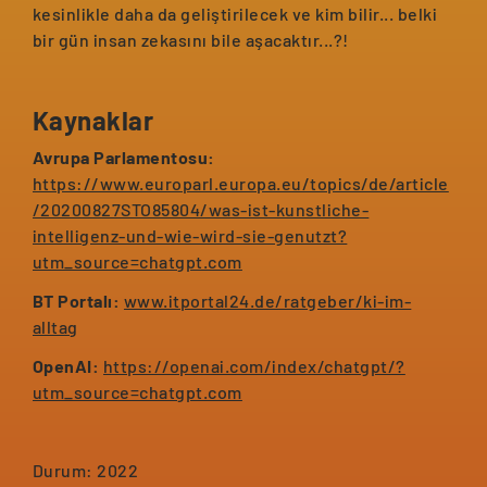
kesinlikle daha da geliştirilecek ve kim bilir... belki
bir gün insan zekasını bile aşacaktır...?!
Kaynaklar
Avrupa Parlamentosu:
https://www.europarl.europa.eu/topics/de/article
/20200827STO85804/was-ist-kunstliche-
intelligenz-und-wie-wird-sie-genutzt?
utm_source=chatgpt.com
BT Portalı:
www.itportal24.de/ratgeber/ki-im-
alltag
OpenAI:
https://openai.com/index/chatgpt/?
utm_source=chatgpt.com
Durum: 2022