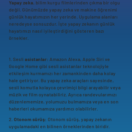
Yapay zeka
, bilim kurgu filmlerinden çıkma bir olgu
değil. Günümüzde yapay zeka ve makine öğrenimi
günlük hayatımızın her yerinde. Uygulama alanları
neredeyse sonsuzdur. İşte yapay zekanın günlük
hayatımızı nasıl iyileştirdiğini gösteren bazı
örnekler.
1. Sesli
asistanlar:
Amazon Alexa, Apple Siri ve
Google Home gibi sesli asistanlar teknolojiyle
etkileşim kurmamızı her zamankinden daha kolay
hale getiriyor. Bu yapay zeka araçları sayesinde,
sesli komutla kolayca çevrimiçi bilgi arayabilir veya
müzik ve film oynatabiliriz. Ayrıca randevularımızı
düzenlememize, yolumuzu bulmamıza veya en son
haberleri okumamıza yardımcı olabilirler.
2.
Otonom sürüş:
Otonom sürüş, yapay zekanın
uygulamadaki en bilinen örneklerinden biridir.