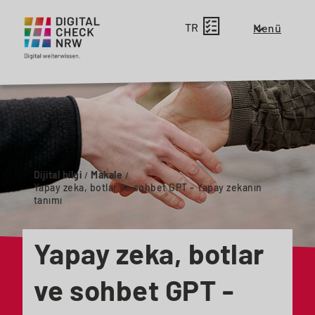
TR
Menü
Zeige
oder
schließe
das
Menü
für
die
Haupt
Dijital bilgi
Makale
Navigation
Yapay zeka, botlar ve sohbet GPT - Yapay zekanın
tanımı
Yapay zeka, botlar
ve sohbet GPT -