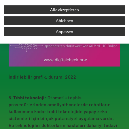
Alle akzeptieren
Ablehnen
Anpassen
İndirilebilir grafik, durum: 2022
5.
Tıbbi teknoloji:
Otomatik teşhis
prosedürlerinden ameliyathanelerde robotların
kullanımına kadar tıbbi teknolojide yapay zeka
sistemleri için birçok potansiyel uygulama vardır.
Bu teknolojiler doktorların hastaları daha iyi tedavi