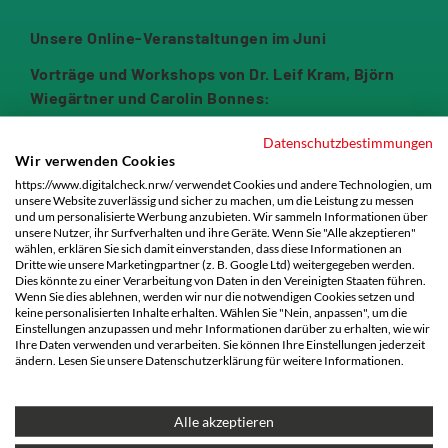
Unsere Online-Veranstaltungen im Juni
Vorträge und Workshops von Dr. Leif Kram, Björn
Wiegärtner und Carolin Bonnes:
5 Jahre #DigitalCheckNRW
Datenschutzbestimmungen
17.06.2025, 13:00 – 16:00 Uhr, via Zoom, kostenfrei
Wir verwenden Cookies
Unser Projekt wird 5 Jahre alt und wir möchten
https://www.digitalcheck.nrw/ verwendet Cookies und andere Technologien, um
unsere Website zuverlässig und sicher zu machen, um die Leistung zu messen
diesen Geburtstag mit Dir feiern.
und um personalisierte Werbung anzubieten. Wir sammeln Informationen über
Herzlich laden wir, der #DigitalCheckNRW und die
unsere Nutzer, ihr Surfverhalten und ihre Geräte. Wenn Sie "Alle akzeptieren"
wählen, erklären Sie sich damit einverstanden, dass diese Informationen an
Gesellschaft für Medienpädagogik und
Dritte wie unsere Marketingpartner (z. B. Google Ltd) weitergegeben werden.
Kommunikationskultur e.V., dich zur Online-
Dies könnte zu einer Verarbeitung von Daten in den Vereinigten Staaten führen.
Wenn Sie dies ablehnen, werden wir nur die notwendigen Cookies setzen und
Veranstaltung am
Dienstag, den 17. Juni 2025 von
keine personalisierten Inhalte erhalten. Wählen Sie "Nein, anpassen", um die
13 bis 16 Uhr
ein. Die Veranstaltung beginnt mit
Einstellungen anzupassen und mehr Informationen darüber zu erhalten, wie wir
Ihre Daten verwenden und verarbeiten. Sie können Ihre Einstellungen jederzeit
einer inspirierenden
Keynote
von Dr. Leif Kramp
ändern. Lesen Sie unsere Datenschutzerklärung für weitere Informationen.
zum Thema
„Resilienz in der digitalen Gesellschaft
- Mediennutzung in Zeiten von Krisen, Kriegen und
KI“
. Danach widmen wir uns in zwei interessanten
Alle akzeptieren
Workshops
den Themen
„Hate Speech“
und