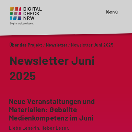
Menü
Zeige
oder
schließe
das
Über das Projekt
Newsletter
Newsletter Juni 2025
Menü
für
Newsletter Juni
die
Haupt
2025
Navigation
Neue Veranstaltungen und
Materialien: Geballte
Medienkompetenz im Juni
Liebe Leserin, lieber Leser,