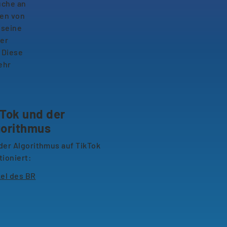
uche an
den von
 seine
der
. Diese
ehr
Tok und der
gorithmus
der Algorithmus auf TikTok
tioniert:
kel des BR