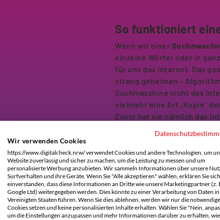
So funktioniert ei
Wenn wir einer
Suchmaschi
einzelne Wörter oder in ganz
für uns das Internet. Das ge
streng geheimen – Algorithmu
Suchmaschine nicht das Inte
vielmehr eine Art „Kopie“ d
Zuvor hat sie nämlich das I
„kopiert“. Diese „Kopie“ nen
Datenschutzbestim
Suche würde Tage brauchen 
Wir verwenden Cookies
lange möchte niemand wart
https://www.digitalcheck.nrw/ verwendet Cookies und andere Technologien, um un
Website zuverlässig und sicher zu machen, um die Leistung zu messen und um
personalisierte Werbung anzubieten. Wir sammeln Informationen über unsere Nutz
Der sogenannte
Suchmaschi
Surfverhalten und ihre Geräte. Wenn Sie "Alle akzeptieren" wählen, erklären Sie sic
keine Echtzeit-Ergebnisse, 
einverstanden, dass diese Informationen an Dritte wie unsere Marketingpartner (z. 
Google Ltd) weitergegeben werden. Dies könnte zu einer Verarbeitung von Daten in
Ergebnisse zu einem Zeitpun
Vereinigten Staaten führen. Wenn Sie dies ablehnen, werden wir nur die notwendig
Vergangenheit liegt. In der R
Cookies setzen und keine personalisierten Inhalte erhalten. Wählen Sie "Nein, anpas
um die Einstellungen anzupassen und mehr Informationen darüber zu erhalten, wie
sehr nahen Vergangenheit, ab