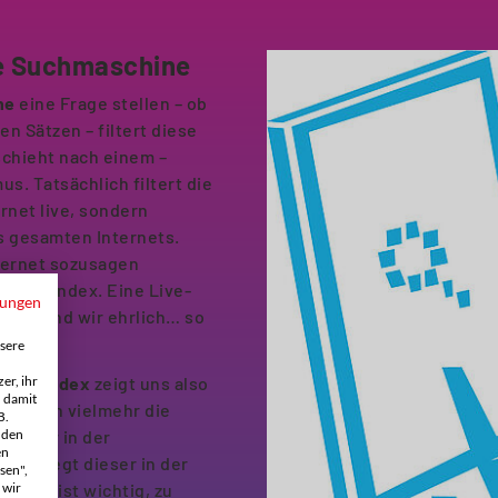
ne Suchmaschine
ne
eine Frage stellen – ob
en Sätzen – filtert diese
schieht nach einem –
s. Tatsächlich filtert die
rnet live, sondern
es gesamten Internets.
nternet sozusagen
nt man Index. Eine Live-
mungen
und sind wir ehrlich… so
en.
sere
er, ihr
nen-Index
zeigt uns also
h damit
sondern vielmehr die
B.
 den
kt, der in der
en
egel liegt dieser in der
sen",
 wir
er es ist wichtig, zu