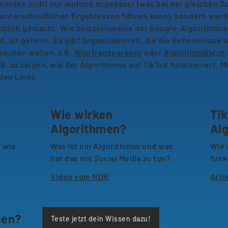
erden nicht nur laufend angepasst (was bei der gleichen S
 unterschiedlichen Ergebnissen führen kann), sondern wer
entlich gemacht. Wie beispielsweise der Google-Algorithmus
t, ist geheim. Es gibt Organisationen, die die Geheimnisse 
machen wollen, z.B.
AlgoTransparency
oder
AlgorithmWatch
B. zu zeigen, wie der Algorithmus auf TikTok funktioniert. M
nden Links.
Wie wirken
Tik
Algorithmen?
Al
r wie
Was ist ein Algorithmus und was
Wie 
hat das mit Social Media zu tun?
funk
Video vom NDR
Arti
sen?
Teste jetzt dein Wissen dazu!