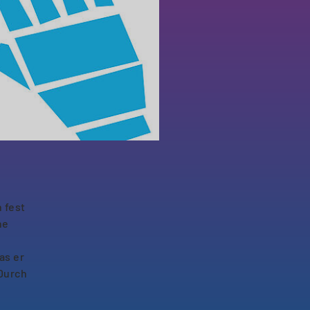
 fest
ne
as er
Durch