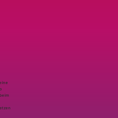
 eine
o
 beim
setzen