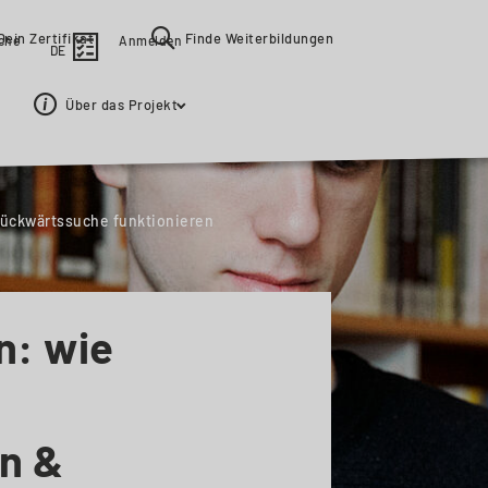
Dein Zertifikat
Finde Weiterbildungen
ache
Anmelden
DE
Über das Projekt
ückwärtssuche funktionieren
n: wie
n &