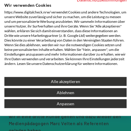
Wir verwenden Cookies
https://www.digitalcheck.nrw/ verwendet Cookies und andere Technologien, um
Ausschnitt aus dem Erklärvideo "Beleidigungen im
unsere Website zuverlässig und sicher zu machen, um die Leistung zu messen
Netz - mache ich mich strafbar?"
und um personalisierte Werbung anzubieten. Wir sammeln Informationen über
unsere Nutzer, ihr Surfverhalten und ihre Geräte. Wenn Sie "Alle akzeptieren"
wählen, erklären Sie sich damit einverstanden, dass diese Informationen an
Dritte wie unsere Marketingpartner (z. B. Google Ltd) weitergegeben werden.
Dies könnte zu einer Verarbeitung von Daten in den Vereinigten Staaten führen.
Wenn Sie dies ablehnen, werden wir nur die notwendigen Cookies setzen und
keine personalisierten Inhalte erhalten. Wählen Sie "Nein, anpassen", um die
Einstellungen anzupassen und mehr Informationen darüber zu erhalten, wie wir
Veranstaltung: „Digital geprägte Kinderwelten
Ihre Daten verwenden und verarbeiten. Sie können Ihre Einstellungen jederzeit
verstehen“
ändern. Lesen Sie unsere Datenschutzerklärung für weitere Informationen.
Unsere Erfolgsreihe geht in die dritte Runde! Im
Rahmen des Digitaltags 2026 bieten wir einen
Alle akzeptieren
Informations- und Diskussionsabend für Eltern,
Ablehnen
pädagogische Fachkräfte und alle Interessierte an.
Die Veranstaltung hat bereits zwei mal
Anpassen
stattgefunden und stieß auf so viel Zuspruch, dass
wir in eine dritte Runde gehen und dazu wieder den
Medienpädagogen Marc Velten als Referenten
geladen haben.