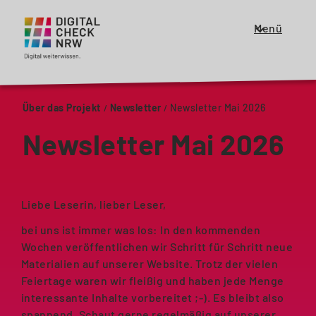
Menü
Zeige
oder
schließe
das
Über das Projekt
Newsletter
Newsletter Mai 2026
Menü
für
Newsletter Mai 2026
die
Haupt
Navigation
Liebe Leserin, lieber Leser,
bei uns ist immer was los: In den kommenden
Wochen veröffentlichen wir Schritt für Schritt neue
Materialien auf unserer Website. Trotz der vielen
Feiertage waren wir fleißig und haben jede Menge
interessante Inhalte vorbereitet ;-). Es bleibt also
spannend. Schaut gerne regelmäßig auf unserer