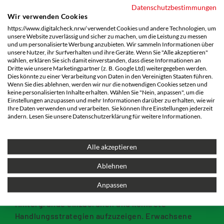
Datenschutzbestimmungen
verstehen“
Wir verwenden Cookies
https://www.digitalcheck.nrw/ verwendet Cookies und andere Technologien, um
Im März bieten wir einen Informations- und
unsere Website zuverlässig und sicher zu machen, um die Leistung zu messen
Diskussionsabend für Eltern, pädagogische
und um personalisierte Werbung anzubieten. Wir sammeln Informationen über
unsere Nutzer, ihr Surfverhalten und ihre Geräte. Wenn Sie "Alle akzeptieren"
Fachkräfte und Interessierte an. Diskussionen rund
wählen, erklären Sie sich damit einverstanden, dass diese Informationen an
um digitale Themen – insbesondere bei Kindern
Dritte wie unsere Marketingpartner (z. B. Google Ltd) weitergegeben werden.
Dies könnte zu einer Verarbeitung von Daten in den Vereinigten Staaten führen.
und Jugendlichen – verunsichern und stellen Eltern
Wenn Sie dies ablehnen, werden wir nur die notwendigen Cookies setzen und
/ Erwachsene vor immer
neue Fragen und
keine personalisierten Inhalte erhalten. Wählen Sie "Nein, anpassen", um die
Einstellungen anzupassen und mehr Informationen darüber zu erhalten, wie wir
Herausforderungen rund um den richtigen
Ihre Daten verwenden und verarbeiten. Sie können Ihre Einstellungen jederzeit
Zeitpunkt für das erste Smartphone, der Nutzung
ändern. Lesen Sie unsere Datenschutzerklärung für weitere Informationen.
Sozialer Netzwerke, der Eignung von Games und
den Einsatz von Künstlicher Intelligenz.
Alle akzeptieren
Der
Informations- und Diskussionsabend
schafft
Ablehnen
Raum, um genau hinzuschauen: verständlich,
praxisnah und ohne erhobenen Zeigefinger. Ziel
Anpassen
der Veranstaltung ist es, Orientierung zu geben,
Hintergründe einzuordnen und konkrete
Handlungsstrategien aufzuzeigen. Erwachsene