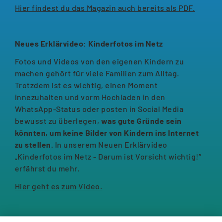
Hier findest du das Magazin auch bereits als PDF.
Neues Erklärvideo: Kinderfotos im Netz
Fotos und Videos von den eigenen Kindern zu
machen gehört für viele Familien zum Alltag.
Trotzdem ist es wichtig, einen Moment
innezuhalten und vorm Hochladen in den
WhatsApp-Status oder posten in Social Media
bewusst zu überlegen,
was gute Gründe sein
könnten, um keine Bilder von Kindern ins Internet
zu stellen
. In unserem Neuen Erklärvideo
„Kinderfotos im Netz - Darum ist Vorsicht wichtig!“
erfährst du mehr.
Hier geht es zum Video.
Veranstaltung: „Digital geprägte Kinderwelten