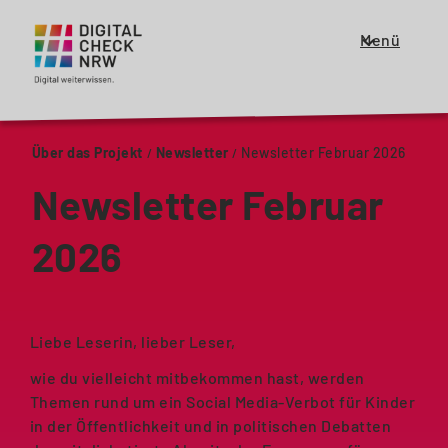
Menü
Zeige
oder
schließe
das
Über das Projekt
Newsletter
Newsletter Februar 2026
Menü
für
Newsletter Februar
die
Haupt
2026
Navigation
Liebe Leserin, lieber Leser,
wie du vielleicht mitbekommen hast, werden
Themen rund um ein Social Media-Verbot für Kinder
in der Öffentlichkeit und in politischen Debatten