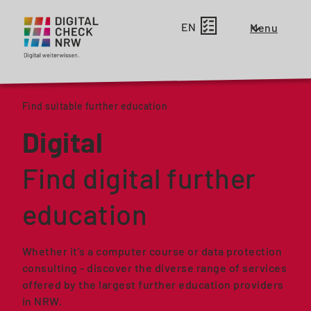
EN
Menu
Zeige
oder
schließe
das
Find suitable further education
Menü
für
Digital
die
Haupt
Find digital further
Navigation
education
Whether it's a computer course or data protection
consulting - discover the diverse range of services
offered by the largest further education providers
in NRW.