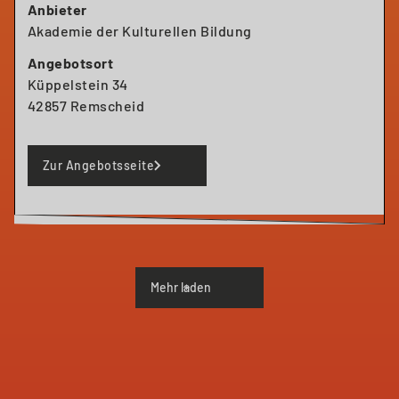
Anbieter
Checker“)
Akademie der Kulturellen Bildung
- Good-Practice-Projekte der Games-Pädagogik
- Lernpotenziale von Games
Angebotsort
- Exkursion zum Medialab des LVR
Küppelstein 34
42857 Remscheid
Zur Angebotsseite
Mehr laden