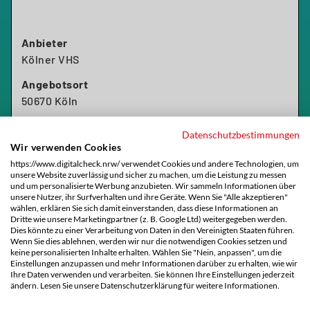
Schwerpunkte des Workshops:
am Donnerstag eine Exkursion ins Museum statt.
Themenfindung und Redaktionsplanung mit KI-
Die Eintrittskosten sind bereits in den
Tools
Schulungsunterlagen enthalten. Die Fahrtkosten
Anbieter
Post-Planung – Inhalte gezielt für verschiedene
werden eigenständig getragen.
Kölner VHS
Kanäle anpassen
Profiloptimierung – mit KI die eigene Sichtbarkeit
Angebotsort
Die Kölner Volkshochschule ist eine anerkannte
und Reichweite verbessern
50670 Köln
Einrichtung der Arbeitnehmerweiterbildung gemäß
Multimedia-Strategie – KI-gestützte Planung von
§ 10 AWbG NRW. Dieses Seminar entspricht den
Infografiken und Reels
Anforderungen gemäß § 9 AWbG und gilt damit als
Datenschutzbestimmungen
Wir verwenden Cookies
Zur Angebotsseite
Umgang mit Kommentaren – KI-gestützte
anerkannte Bildungsveranstaltung.
https://www.digitalcheck.nrw/ verwendet Cookies und andere Technologien, um
Community-Interaktion
unsere Website zuverlässig und sicher zu machen, um die Leistung zu messen
Risiken und Herausforderungen – Deepfakes und
und um personalisierte Werbung anzubieten. Wir sammeln Informationen über
unsere Nutzer, ihr Surfverhalten und ihre Geräte. Wenn Sie "Alle akzeptieren"
Desinformation erkennen
wählen, erklären Sie sich damit einverstanden, dass diese Informationen an
Dritte wie unsere Marketingpartner (z. B. Google Ltd) weitergegeben werden.
Dies könnte zu einer Verarbeitung von Daten in den Vereinigten Staaten führen.
Der Workshop richtet sich an Social-Media-
Wenn Sie dies ablehnen, werden wir nur die notwendigen Cookies setzen und
Interessierte, Selbstständige, Content-
keine personalisierten Inhalte erhalten. Wählen Sie "Nein, anpassen", um die
Einstellungen anzupassen und mehr Informationen darüber zu erhalten, wie wir
Creator*innen und alle, die KI für eine durchdachte
merken
Ihre Daten verwenden und verarbeiten. Sie können Ihre Einstellungen jederzeit
Social-Media-Strategie nutzen möchten.
ändern. Lesen Sie unsere Datenschutzerklärung für weitere Informationen.
KI hilft beim Texten – Online