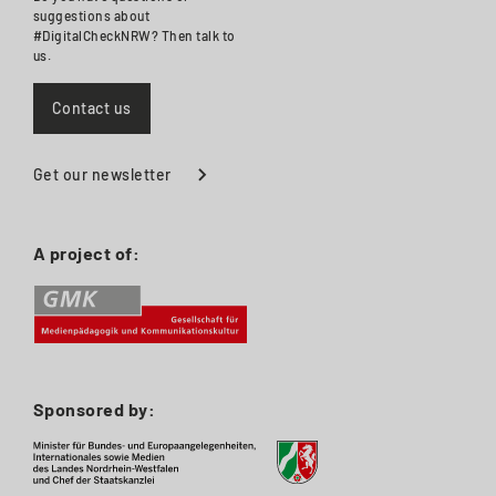
suggestions about
#DigitalCheckNRW? Then talk to
us.
Contact us
Get our newsletter
A project of:
Sponsored by: