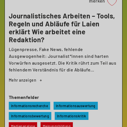
merken
Journalistisches Arbeiten – Tools,
Regeln und Abläufe für Laien
erklärt Wie arbeitet eine
Redaktion?
Lügenpresse, Fake News, fehlende
Ausgewogenheit: Journalist*innen sind harten
Vorwürfen ausgesetzt. Die Kritik rührt zum Teil aus
fehlendem Verständnis für die Abläufe
redaktioneller Arbeit. Dieser Kurs soll transparent
machen, wie Journalist*innen arbeiten. Wie
werden Themen ausgewählt? Wie entsteht ein
Zeitungsartikel, ein Fernsehbeitrag etc.? Welchen
Themenfelder
Einschränkungen und Regeln unterliegt die Arbeit?
Informationsrecherche
Informationsauswertung
Informationsbewertung
Informationskritik
Um das zu vermitteln, bauen die Teilnehmenden
ihre eigene Redaktion auf: Sie lernen, Medien
Medienanalyse
Meinungsbildung