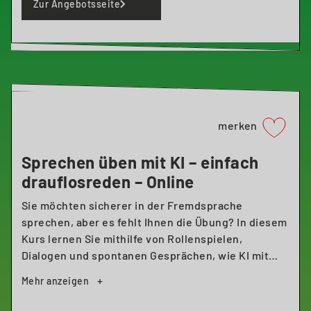
Zur Angebotsseite
Journalistin, Trainerin und Buchautorin. Seit 2002
ist sie Freiberuflerin, die sich auf Digital- und
Verbraucherthemen spezialisiert hat. Seit 2024
arbeitet sie bei einem Start-Up im Bereich KI-
gestützter journalistischer Produkt- und
Qualitätssicherung und bietet u. a. Workshops für
Unternehmen und bei unterschiedlichen
merken
Bildungsträger*innen zu KI in Recherche,
Textproduktion, Social Media und Publizieren an.
Sprechen üben mit KI – einfach
drauflosreden – Online
Sie möchten sicherer in der Fremdsprache
sprechen, aber es fehlt Ihnen die Übung? In diesem
Kurs lernen Sie mithilfe von Rollenspielen,
Dialogen und spontanen Gesprächen, wie KI mit
Ihnen in der Fremdsprache kommuniziert. Das ist
ideal, um freier und selbstbewusster zu sprechen.
Vorkenntnisse sind nicht erforderlich.