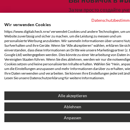
Затем просто создайте уче
успехи!
Datenschutzbestim
Wir verwenden Cookies
https://www.digitalcheck.nrw/ verwendet Cookies und andere Technologien, um un
На регистрацию
Website zuverlässig und sicher zu machen, um die Leistung zu messen und um
personalisierte Werbung anzubieten. Wir sammeln Informationen über unsere Nutz
Surfverhalten und ihre Geräte. Wenn Sie "Alle akzeptieren" wählen, erklären Sie sic
einverstanden, dass diese Informationen an Dritte wie unsere Marketingpartner (z. 
Google Ltd) weitergegeben werden. Dies könnte zu einer Verarbeitung von Daten in
Vereinigten Staaten führen. Wenn Sie dies ablehnen, werden wir nur die notwendig
Cookies setzen und keine personalisierten Inhalte erhalten. Wählen Sie "Nein, anpas
um die Einstellungen anzupassen und mehr Informationen darüber zu erhalten, wie
Ihre Daten verwenden und verarbeiten. Sie können Ihre Einstellungen jederzeit änd
Lesen Sie unsere Datenschutzerklärung für weitere Informationen.
Alle akzeptieren
Ablehnen
Anpassen