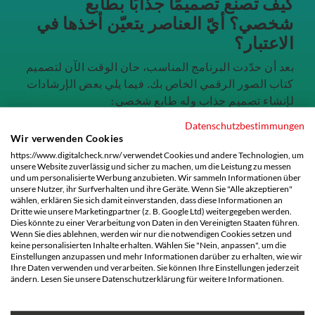
كيف تصنع تصميمًا جذابًا بطابع
شخصي؟ أيّ العناصر يتعيّن أخذها في
الاعتبار؟
بعد أن حدّدت البرنامج المناسب، حان الوقت الآن لتصميم
كتاب الصور الرقمي الخاص بك. فيما يلي بعض الإرشادات
لإنشاء تصميم جذاب وله طابع شخصي:
تخطيط هيكل الصفحة: فكر أولاً في الطريقة التي تريد بها
Datenschutzbestimmungen
Wir verwenden Cookies
تقسيم الصفحات في كتاب الصور الخاص بك. يمكنك على
https://www.digitalcheck.nrw/ verwendet Cookies und andere Technologien, um
سبيل المثال اختيار ترتيب زمني أو ترتيب الصفحات حسب
unsere Website zuverlässig und sicher zu machen, um die Leistung zu messen
مجالات الموضوع.
und um personalisierte Werbung anzubieten. Wir sammeln Informationen über
unsere Nutzer, ihr Surfverhalten und ihre Geräte. Wenn Sie "Alle akzeptieren"
wählen, erklären Sie sich damit einverstanden, dass diese Informationen an
وضع الصور: ضع الصور المحددة على الصفحات وتأكد من
Dritte wie unsere Marketingpartner (z. B. Google Ltd) weitergegeben werden.
التناغم في الترتيب. يمكنك استخدام أحجام وتنسيقات
Dies könnte zu einer Verarbeitung von Daten in den Vereinigten Staaten führen.
Wenn Sie dies ablehnen, werden wir nur die notwendigen Cookies setzen und
مختلفة للصور لإضفاء التنوع وجذب الانتباه إلى صور
keine personalisierten Inhalte erhalten. Wählen Sie "Nein, anpassen", um die
معينة.
Einstellungen anzupassen und mehr Informationen darüber zu erhalten, wie wir
Ihre Daten verwenden und verarbeiten. Sie können Ihre Einstellungen jederzeit
الخلفيات والإطارات: حدد الخلفيات والإطارات المناسبة
ändern. Lesen Sie unsere Datenschutzerklärung für weitere Informationen.
لصفحاتك لإضفاء لمسة نهاية على المظهر العام. تأكد من
اختيار العناصر التي تنسجم جيدًا مع الصور ولا تشتت