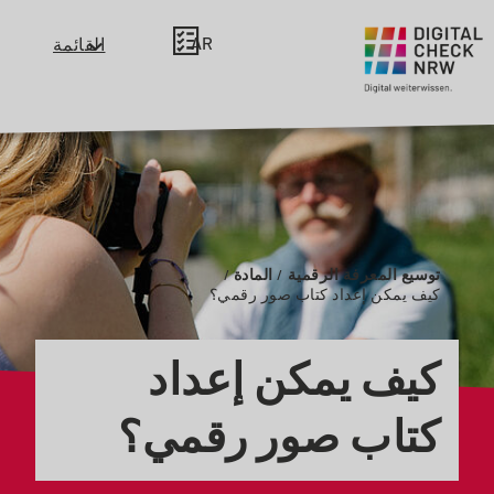
AR
القائمة
Zeige
oder
schließe
das
Menü
für
die
Haupt
توسيع المعرفة الرقمية
المادة
Navigation
كيف يمكن إعداد كتاب صور رقمي؟
كيف يمكن إعداد
كتاب صور رقمي؟